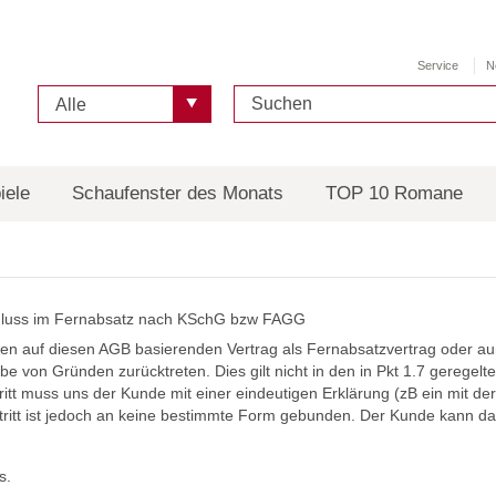
Service
N
Alle
iele
Schaufenster des Monats
TOP 10 Romane
bschluss im Fernabsatz nach KSchG bzw FAGG
den auf diesen AGB basierenden Vertrag als Fernabsatzvertrag oder a
be von Gründen zurücktreten. Dies gilt nicht in den in Pkt 1.7 gerege
t muss uns der Kunde mit einer eindeutigen Erklärung (zB ein mit der 
ktritt ist jedoch an keine bestimmte Form gebunden. Der Kunde kann d
s.