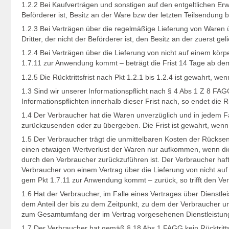
1.2.2 Bei Kaufverträgen und sonstigen auf den entgeltlichen Er
Beförderer ist, Besitz an der Ware bzw der letzten Teilsendung bzw
1.2.3 Bei Verträgen über die regelmäßige Lieferung von Waren 
Dritter, der nicht der Beförderer ist, den Besitz an der zuerst gel
1.2.4 Bei Verträgen über die Lieferung von nicht auf einem körp
1.7.11 zur Anwendung kommt – beträgt die Frist 14 Tage ab de
1.2.5 Die Rücktrittsfrist nach Pkt 1.2.1 bis 1.2.4 ist gewahrt, we
1.3 Sind wir unserer Informationspflicht nach § 4 Abs 1 Z 8 FA
Informationspflichten innerhalb dieser Frist nach, so endet die 
1.4 Der Verbraucher hat die Waren unverzüglich und in jedem F
zurückzusenden oder zu übergeben. Die Frist ist gewahrt, wenn
1.5 Der Verbraucher trägt die unmittelbaren Kosten der Rücksen
einen etwaigen Wertverlust der Waren nur aufkommen, wenn die
durch den Verbraucher zurückzuführen ist. Der Verbraucher haftet
Verbraucher von einem Vertrag über die Lieferung von nicht auf
gem Pkt 1.7.11 zur Anwendung kommt – zurück, so trifft den Ver
1.6 Hat der Verbraucher, im Falle eines Vertrages über Dienstl
dem Anteil der bis zu dem Zeitpunkt, zu dem der Verbraucher uns
zum Gesamtumfang der im Vertrag vorgesehenen Dienstleistung
1.7 Der Verbraucher hat gemäß § 18 Abs 1 FAGG kein Rücktritt