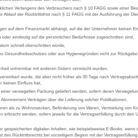
ücklichen Verlangens des Verbrauchers nach § 10 FAGG sowie einer Be
 vor Ablauf der Rücktrittsfrist nach § 11 FAGG mit der Ausführung der 
n auf dem Finanzmarkt abhängt, auf die der Unternehmer keinen Einflus
 oder eindeutig auf die persönlichen Bedürfnisse zugeschnitten sind,
atum schnell überschritten würde,
des Gesundheitsschutzes oder aus Hygienegründen nicht zur Rückgabe 
enheit untrennbar mit anderen Gütern vermischt wurden,
 vereinbart wurde, die aber nicht früher als 30 Tage nach Vertragsabsc
keinen Einfluss hat,
iner versiegelten Packung geliefert werden, sofern deren Versiegelun
on Abonnement-Verträgen über die Lieferung solcher Publikationen,
deren als zu Wohnzwecken, Beförderung von Waren, Vermietung von Kr
 erbracht werden, sofern jeweils für die Vertragserfüllung durch den 
ger gespeicherten digitalen Inhalten, wie beispielsweise E-Books, wen
es Rücktrittsrechts bei vorzeitigem Beginn mit der Vertragserfüllung