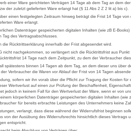
werb einer Ware gerichteten Verträgen 14 Tage ab dem Tag an dem der V
 der zuletzt gelieferten Ware erlangt hat (§ 11 Abs 2 Z 2 lit a) bis c).
über einen festgelegten Zeitraum hinweg beträgt die Frist 14 Tage vo
ieferten Ware erlangt.
erlichen Datenträger gespeicherten digitalen Inhalten (wie zB E-Books
m Tag des Vertragsabschlusses.
nn die Rücktrittserklärung innerhalb der Frist abgesendet wird.
GG nicht nachgekommen, so verlängert sich die Rücktrittsfrist aus Pu
Rücktrittsfrist 14 Tage nach dem Zeitpunkt, zu dem der Verbraucher dies
all spätestens binnen 14 Tagen ab dem Tag, an dem dieser uns über den
 der Verbraucher die Waren vor Ablauf der Frist von 14 Tagen absende
dung, sofern wir ihn vorab über die Pflicht zur Tragung der Kosten fü
ser Wertverlust auf einen zur Prüfung der Beschaffenheit, Eigensch
 jedoch in keinem Fall für den Wertverlust der Ware, wenn er von uns n
 einem körperlichen Datenträger gespeicherten digitalen Inhalten (wie
braucher für bereits erbrachte Leistungen des Unternehmers keine Zah
eistungen, verlangt, dass diese während der Widerrufsfrist beginnen so
 von der Ausübung des Widerrufsrechts hinsichtlich dieses Vertrags unt
en entspricht.
srecht beim Abschluss von Verträgen über: