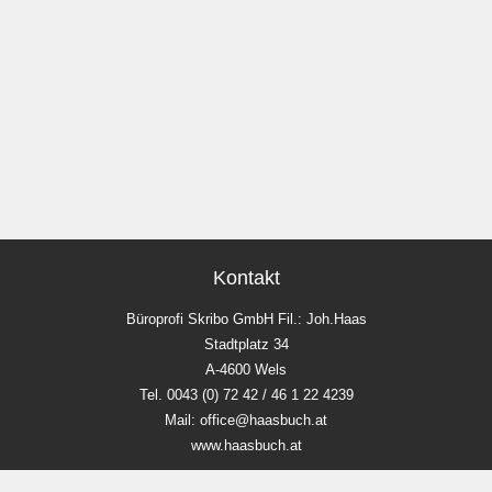
Kontakt
Büroprofi Skribo GmbH Fil.: Joh.Haas
Stadtplatz 34
A-4600 Wels
Tel. 0043 (0) 72 42 / 46 1 22 4239
Mail: office@haasbuch.at
www.haasbuch.at