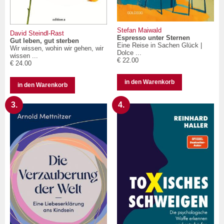
Stefan Maiwald
David Steindl-Rast
Espresso unter Sternen
Gut leben, gut sterben
Eine Reise in Sachen Glück |
Wir wissen, wohin wir gehen, wir
Dolce ...
wissen ...
€ 22.00
€ 24.00
in den Warenkorb
in den Warenkorb
3.
4.