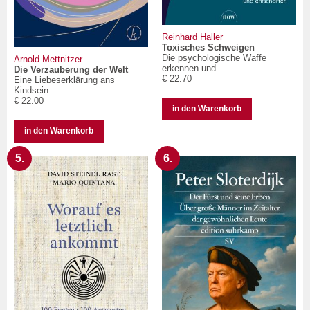
Reinhard Haller
Toxisches Schweigen
Die psychologische Waffe
Arnold Mettnitzer
erkennen und ...
Die Verzauberung der Welt
€ 22.70
Eine Liebeserklärung ans
Kindsein
€ 22.00
in den Warenkorb
in den Warenkorb
5.
6.