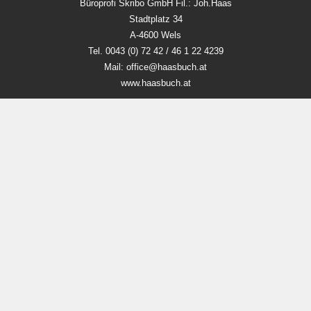
Büroprofi Skribo GmbH Fil.: Joh.Haas
Stadtplatz 34
A-4600 Wels
Tel. 0043 (0) 72 42 / 46 1 22 4239
Mail: office@haasbuch.at
www.haasbuch.at
Unsere Öffnungszeiten
Mo-Fr 9:00 - 18:00 Uhr
Sa 9.00 - 12 Uhr
Zahlungsmethoden