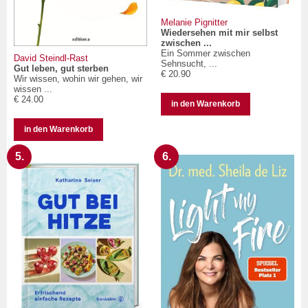
Melanie Pignitter
Wiedersehen mit mir selbst
zwischen ...
Ein Sommer zwischen
David Steindl-Rast
Sehnsucht, ...
Gut leben, gut sterben
€ 20.90
Wir wissen, wohin wir gehen, wir
wissen ...
€ 24.00
in den Warenkorb
in den Warenkorb
5.
6.