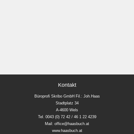
Kontakt
Büroprofi Skribo GmbH Fil.: Joh.Haas
Stadtplatz 34
A-4600 Wels
Tel. 0043 (0) 72 42 / 46 1 22 4239
Mail: office@haasbuch.at
www.haasbuch.at