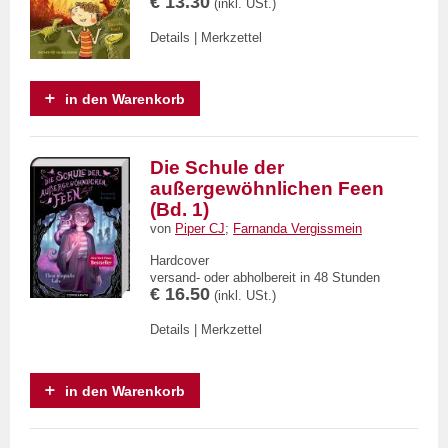
€ 13.30
(inkl. USt.)
Details
|
Merkzettel
in den Warenkorb
Die Schule der
außergewöhnlichen Feen
(Bd. 1)
von
Piper CJ
;
Farnanda Vergissmein
Hardcover
versand- oder abholbereit in 48 Stunden
€ 16.50
(inkl. USt.)
Details
|
Merkzettel
in den Warenkorb