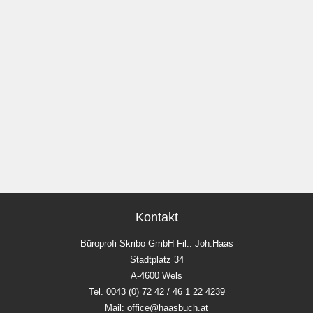
Kontakt
Büroprofi Skribo GmbH Fil.: Joh.Haas
Stadtplatz 34
A-4600 Wels
Tel. 0043 (0) 72 42 / 46 1 22 4239
Mail: office@haasbuch.at