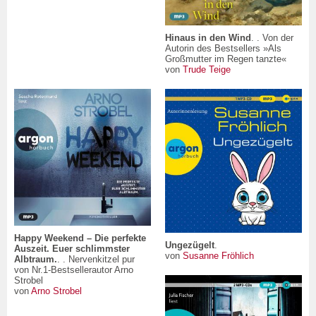
Hinaus in den Wind
. . Von der
Autorin des Bestsellers »Als
Großmutter im Regen tanzte«
von
Trude Teige
Happy Weekend – Die perfekte
Ungezügelt
.
Auszeit. Euer schlimmster
von
Susanne Fröhlich
Albtraum.
. . Nervenkitzel pur
von Nr.1-Bestsellerautor Arno
Strobel
von
Arno Strobel