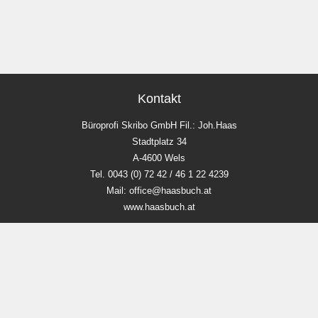
Kontakt
Büroprofi Skribo GmbH Fil.: Joh.Haas
Stadtplatz 34
A-4600 Wels
Tel. 0043 (0) 72 42 / 46 1 22 4239
Mail: office@haasbuch.at
www.haasbuch.at
Unsere Öffnungszeiten
Mo-Fr 9:00 - 18:00 Uhr
Sa 9.00 - 12 Uhr