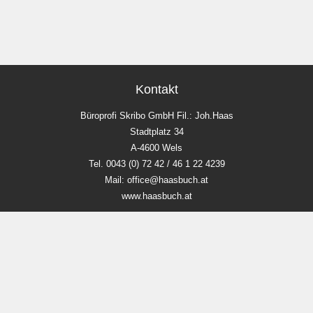
Kontakt
Büroprofi Skribo GmbH Fil.: Joh.Haas
Stadtplatz 34
A-4600 Wels
Tel. 0043 (0) 72 42 / 46 1 22 4239
Mail: office@haasbuch.at
www.haasbuch.at
Unsere Öffnungszeiten
Mo-Fr 9:00 - 18:00 Uhr
Sa 9.00 - 12 Uhr