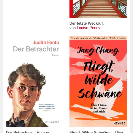
Der letzte Weckruf
.
von
Louise Penny
Fliegt, Wilde Schwäne
. . Über
Der Betrachter
. . Roman