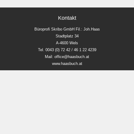
Kontakt
Büroprofi Skribo GmbH Fil.: Joh.Haas
Stadtplatz 34
A-4600 Wels
Tel. 0043 (0) 72 42 / 46 1 22 4239
Mail: office@haasbuch.at
www.haasbuch.at
Unsere Öffnungszeiten
Mo-Fr 9:00 - 18:00 Uhr
Sa 9.00 - 12 Uhr
Zahlungsmethoden