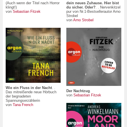
(Auch wenn der Titel nach Horror
dein neues Zuhause. Hier bist
klingt!)
du sicher. Oder?
. . Nervenkitzel
von
Sebastian Fitzek
pur von Nr.1-Bestsellerautor Arno
Strobel
von
Arno Strobel
Wie ein Fluss in der Nacht
. .
Der Nachtzug
.
Das mitreißende neue Hörbuch
von
Sebastian Fitzek
der begnadeten
Spannungserzählerin
von
Tana French