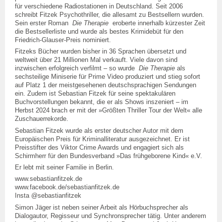
für verschiedene Radiostationen in Deutschland. Seit 2006
schreibt Fitzek Psychothriller, die allesamt zu Bestsellern wurden.
Sein erster Roman
Die Therapie
eroberte innerhalb kürzester Zeit
die Bestsellerliste und wurde als bestes Krimidebüt für den
Friedrich-Glauser-Preis nominiert.
Fitzeks Bücher wurden bisher in 36 Sprachen übersetzt und
weltweit über 21 Millionen Mal verkauft. Viele davon sind
inzwischen erfolgreich verfilmt – so wurde
Die Therapie
als
sechsteilige Miniserie für Prime Video produziert und stieg sofort
auf Platz 1 der meistgesehenen deutschsprachigen Sendungen
ein. Zudem ist Sebastian Fitzek für seine spektakulären
Buchvorstellungen bekannt, die er als Shows inszeniert – im
Herbst 2024 brach er mit der »Größten Thriller Tour der Welt« alle
Zuschauerrekorde.
Sebastian Fitzek wurde als erster deutscher Autor mit dem
Europäischen Preis für Kriminalliteratur ausgezeichnet. Er ist
Preisstifter des Viktor Crime Awards und engagiert sich als
Schirmherr für den Bundesverband »Das frühgeborene Kind« e.V.
Er lebt mit seiner Familie in Berlin.
www.sebastianfitzek.de
www.facebook.de/sebastianfitzek.de
Insta @sebastianfitzek
Simon Jäger ist neben seiner Arbeit als Hörbuchsprecher als
Dialogautor, Regisseur und Synchronsprecher tätig. Unter anderem